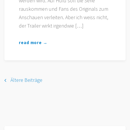
werden wird. Auf Hulu soll die Serie
rauskommen und Fans des Originals zum
Anschauen verleiten. Aber ich weiss nicht,
der Trailer wirkt irgendwie […]
read more →
Beitragsnavigation
Ältere Beiträge