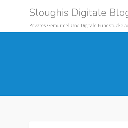
Skip
Sloughis Digitale Blo
to
content
Privates Gemurmel Und Digitale Fundstücke